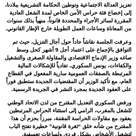
تعزيز العدالة الاجتماعية وتوطين الحكامة التشريعية ببلادنا،
إلى إخضاع فئة حراس الأمن الخاص لمدة الشغل العادية
المقررة لسائر الأجراء والمحددة قانوناً، منهياً بذلك سنوات
من المعاناة وساعات العمل الطويلة خارج الإطار القانوني
.
وعرفت الجلسة نقاشاً حاداً حول آجال التنزيل، حيث تم
التوافق بالإجماع على اعتماد أجل 9 أشهر كحل وسط
صاغه وزير الإدماج الاقتصادي والمقاولة الصغرى والتشغيل
والكفاءات، يونس السكوري، تفادياً للإشكالات المالية
المرتبطة بالصفقات العمومية سارية المفعول في القطاع
العام، مع تأكيد الوزير أن المقتضيات الجديدة ستطبق فوراً
على العقود الجديدة بمجرد النشر في الجريدة الرسمية
.
ورفض السكوري التعديل المقترح من لدن الاتحاد الوطني
للشغل بالمغرب، الرامي إلى استثناء الحراس المرتبطين
بعقود مع مقاولات الحراسة المقننة، مبرزاً بحزم أن هذا
المقترح من شأنه خلق “ثغرة قانونية” خطيرة تفتح الباب
لتشغيل الأشخاص بشكل فردي ولساعات تعسفية.