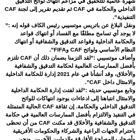
شهرة عالمية للتحقيق في مزاعم انتهاك لوائح التدقيق
الداخلي والحكامة في CAF ثم تقديم تقرير إلى لجنة CAF
التنفيذية”.
ونقل البلاغ عن باتريس موتسيبي رئيس الكاف قوله إنه :”
لا يوجد أي تسامح مطلقًا مع الفساد أو انتهاك قواعد
والحكامة الداخلية وقواعد التدقيق والشفافية أو انتهاك
النظام الأساسي ولوائح CAF وFIFA”.
وأضاف موتسيبي :”لقد التزمنا بضمان ذلك أن CAF تلتزم
بأفضل الممارسات العالمية لحكامة التدقيق والشفافية
والأخلاق، وقد أنشأنا في عام 2021 إدارة للحكامة الداخلية
والامتثال داخل CAF”.
وتابع موتسيبي حديثه :”لقد لفتت إدارة الحكامة الداخلية
والامتثال انتباهنا إلى ادعاءات بوجود انتهاكات للوائح
التدقيق الداخلي والحكامة. إن ثقافة CAF الحالية المتمثلة
في التنفيذ والالتزام بأفضل الممارسات العالمية في حكامة
التدقيق والشفافية والأخلاق قد مكنت CAF من أن تحظى
باحترام الجهات الراعية والشركاء والحكومات الأفريقية
وأصحاب المصلحة الأفارقة والدوليين الآخرين. ونحن