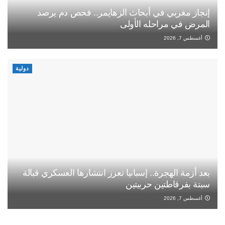
إنجاز مغربي في أبحاث الزهايمر.. فحص دم يرصد
المرض في مراحله الأولى
أغسطس 7, 2026
دولية
بعد أزمة الهجرة.. إسبانيا تعزز انتشارها العسكري قبالة
سبتة بفرقاطتين حربيتين
أغسطس 7, 2026