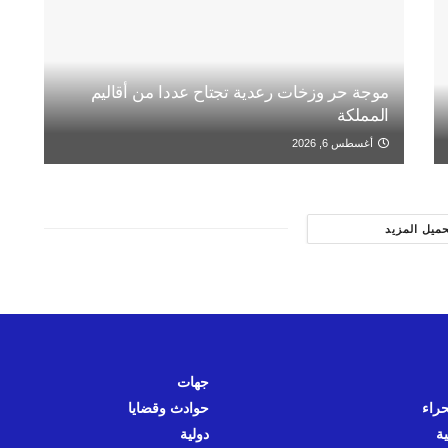
موجة حر وزخات رعدية تجتاح عددا من أقاليم
المملكة
أغسطس 6, 2026
حميل المزيد
جهات
حراء
حوادث وقضايا
ية
دولية