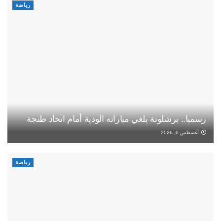
رياضة
رسميا.. برشلونة يلغي مباراته الودية أمام اتحاد طنجة
أغسطس 6, 2026
رياضة