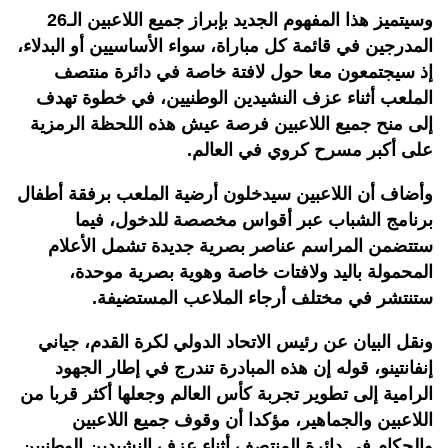
وسيتميز هذا المفهوم الجديد بإبراز جميع اللاعبين الـ26
المدرجين في قائمة كل مباراة، سواء الأساسيين أو البدلاء،
إذ سيجتمعون معا حول لافتة خاصة في دائرة منتصف
الملعب أثناء عزف النشيدين الوطنيين، في خطوة تهدف
إلى منح جميع اللاعبين فرصة عيش هذه اللحظة الرمزية
على أكبر مسرح كروي في العالم.
وأضاف أن اللاعبين سيدخلون أرضية الملعب برفقة أطفال
برنامج الشباب عبر أقواس مخصصة للدخول، فيما
ستتضمن المراسم عناصر بصرية جديدة تشمل الأعلام
المحمولة باليد ولافتات خاصة وهوية بصرية موحدة،
ستنتشر في مختلف أرجاء الملاعب المستضيفة.
ونقل البيان عن رئيس الاتحاد الدولي لكرة القدم، جياني
إنفانتينو، قوله إن هذه المبادرة تندرج في إطار الجهود
الرامية إلى تطوير تجربة كأس العالم وجعلها أكثر قربا من
اللاعبين والجماهير، مؤكدا أن وقوف جميع اللاعبين
والحكام في دائرة المنتصف أثناء عزف النشيدين الوطنيين