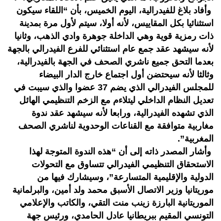
وأفاد بلاغ للفيدرالية، اليوم الخميس، بأن “اللقاء سيكون
استثنائيا بكل المقاييس، لأنه أولا، سيتم لأول مرة بمدينة
ذات رمزية قوية وهي الداخلة جوهرة وادي الذهب، وثانيا
لأنه سيشهد عقد جمع عام استثنائي للفرع الفيدرالي بالجهة
بعدما التحق جميع ناشري الصحف في الجهة بالفيدرالية،
وثالثا لأنه سيحتضن أول اجتماع خارج الدار البيضاء
للمجلس الفيدرالي الذي يضم 37 عضوا والذي سيبت في
تعديل النظام الداخلي ليتلاءم مع الزخم التنظيمي الهائل
الذي تشهده الفيدرالية، ورابعا لأنه سيشهد عقد ندوة
مغاربية متوافقة مع القناعات الوحدوية لناشري الصحف
المغربية”.
وأشار المصدر ذاته إلى أن “هذه الندوة المتوجة لهذا
الاستحقاق التنظيمي الفيدرالي تتساوق مع التحولات
الدولية والإقليمية المتسارعة”، وسيشارك فيها من
موريتانيا وزير الاتصال الأسبق محمد ولد أمين، والبرلمانية
الموريتانية البارزة زينب منت التقي، والكاتب والإعلامي
التونسي المقيم ببريطانيا عادل الحامدي، ورئيس جهة