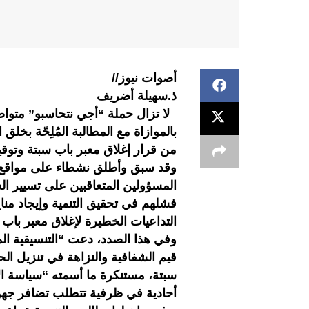
أصوات نيوز//
ذ.سهيلة أضريف
لا تزال حملة “أجي نتحاسبو” متواصل
بالموازاة مع المطالبة المُلِحّة بخلق
من قرار إغلاق معبر باب سبتة وتوق
وقد سبق وأطلق نشطاء على مواقع 
المسؤولين المتعاقبين على تسيير الش
فشلهم في تحقيق التنمية وإيجاد من
التداعيات الخطيرة لإغلاق معبر باب
وفي هذا الصدد، دعت “التنسيقية الم
قيم الشفافية والنزاهة في تنزيل الح
سبتة، مستنكرة ما أسمته “سياسة الإ
أحادية في ظرفية تتطلب تضافر جهود