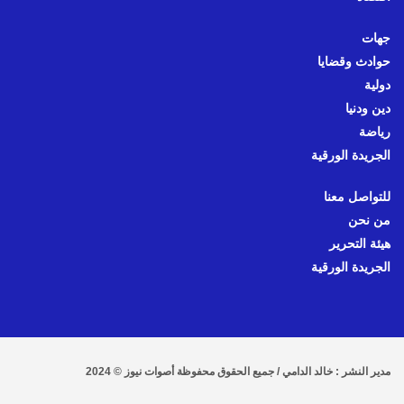
جهات
حوادث وقضايا
دولية
دين ودنيا
رياضة
الجريدة الورقية
للتواصل معنا
من نحن
هيئة التحرير
الجريدة الورقية
مدير النشر : خالد الدامي / جميع الحقوق محفوظة أصوات نيوز © 2024