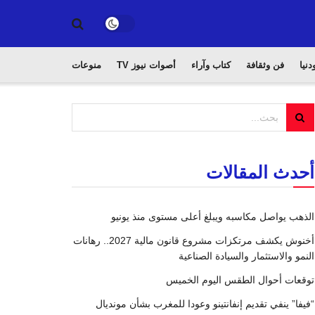
دنيا
فن وثقافة
كتاب وآراء
أصوات نيوز TV
منوعات
أحدث المقالات
الذهب يواصل مكاسبه ويبلغ أعلى مستوى منذ يونيو
أخنوش يكشف مرتكزات مشروع قانون مالية 2027.. رهانات
النمو والاستثمار والسيادة الصناعية
توقعات أحوال الطقس اليوم الخميس
“فيفا” ينفي تقديم إنفانتينو وعودا للمغرب بشأن مونديال