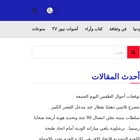
دنيا
فن وثقافة
كتاب وآراء
أصوات نيوز TV
منوعات
أحدث المقالات
توقعات أحوال الطقس اليوم الجمعة
مصرع ثلاثيني دهسًا بقطار عند مدخل القصر الكبير
سلطات سبتة تعلن انتشال 80 جثة وتحديد هوية أربعة ضحايا
رسميا.. برشلونة يلغي مباراته الودية أمام اتحاد طنجة
اللجنة التنفيذية للاتحاد الإفريقي لكرة القدم تجدد بالإجماع