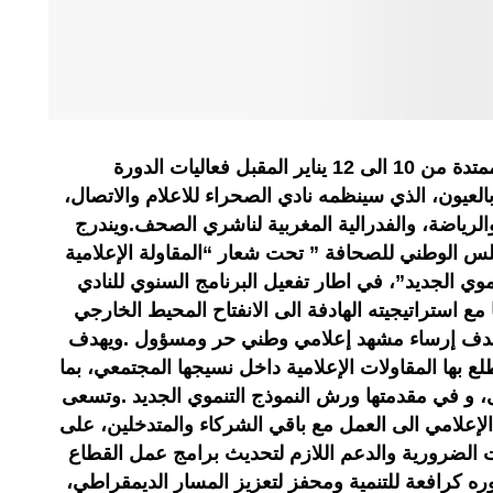
تحتضن مدينة العيون خلال الفترة الممتدة من 10 الى 12 يناير المقبل فعاليات الدورة
لعيون، الذي سينظمه نادي الصحراء للاعلام والاتصال،
الرياضة، والفدرالية المغربية لناشري الصحف.ويندرج
لس الوطني للصحافة ” تحت شعار “المقاولة الإعلامية
موي الجديد”، في اطار تفعيل البرنامج السنوي للنادي
2019/2020، وتماشيا مع استراتيجيته الهادفة الى الانفتاح المحيط الخارجي
 بهدف إرساء مشهد إعلامي وطني حر ومسؤول .ويهدف
طلع بها المقاولات الإعلامية داخل نسيجها المجتمعي، بما
ى، و في مقدمتها ورش النموذج التنموي الجديد .وتسعى
الإعلامي الى العمل مع باقي الشركاء والمتدخلين، على
ات الضرورية والدعم اللازم لتحديث برامج عمل القطاع
وره كرافعة للتنمية ومحفز لتعزيز المسار الديمقراطي،