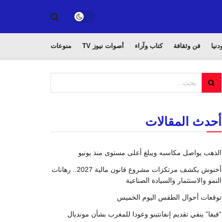
دنيا
فن وثقافة
كتاب وآراء
أصوات نيوز TV
منوعات
أحدث المقالات
الذهب يواصل مكاسبه ويبلغ أعلى مستوى منذ يونيو
أخنوش يكشف مرتكزات مشروع قانون مالية 2027.. رهانات
النمو والاستثمار والسيادة الصناعية
توقعات أحوال الطقس اليوم الخميس
“فيفا” ينفي تقديم إنفانتينو وعودا للمغرب بشأن مونديال