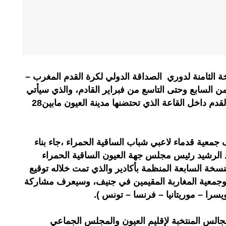
ة الثامنة لدوري الصداقة الدولي لكرة القدم المغرب –
ن السابع وحتى التاسع من فبراير القادم، والذي سيأتي
متزامنا مع نهاية كأس افريقيا لكرة القدم داخل القاعة الذي تحتضنها مدينة العيون مابين28
معية قدماء لاعبي شباب الساقية الحمراء ،جاء بناء
الرشيد رئيس مجلس جهة العيون الساقية الحمراء
سخة السابعة المنظمة بأكادير والذي تمت خلاله توقيع
ة وجمعية المغاربة المقيمين في جنيف، وسيعرف مشاركة
را – موريتانيا – فرنسا – تونس ).
الس المنتخبة لإقليم العيون والمجلس الجماعي