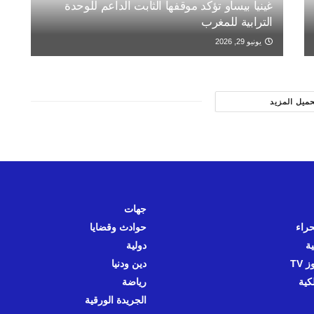
غينيا بيساو تؤكد موقفها الثابت الداعم للوحدة
الترابية للمغرب
يونيو 29, 2026
حميل المزيد
جهات
حراء
حوادث وقضايا
ية
دولية
 TV
دين ودنيا
كية
رياضة
الجريدة الورقية