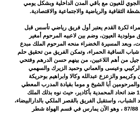
الجوي للعيون مع باقي المدن الداخلية وبشكل يومي
ة الثقافية والرياضية والاجتماعية والاقتصادية.
راء لكرة القدم يعتبر أول فريق رياضي تأسس قبل
مولودية العيون، وضم بين لاعبيه المرحوم أمغير
يت، وبعد المسيرة الخضراء منحه المرحوم الملك مبدع
شباب الساقية الحمراء، وتمكن الفريق من تحقيق حلم
جيل من أهم اللاعبين، من بينهم حسن الدرهم وفتحي
ركيبي وعيسى والعماني وحميد الزيرك والسهمي
وكريمو والزعزع عبدالله وكالا وابراهيم بوحريكة
لمرحومين أبا الشيخ و موما بقيادة المدرب المعطي
خراز، وتحقق حلم الصعود سنة 1983 ضد اتحاد المحمدية بأكادير، حيث نوه بذلك الملك
لشباب، واستقبل الفريق بالقصر الملكي بالدارالبيضاء،
ونزل الفريق خلال الموسم الرياضي 87/88 ، وهو الآن يمارس في قسم الهواة شطر