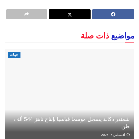
مواضيع
ذات صلة
جهات
شمندر دكالة يسجل موسما قياسيا بإنتاج ناهز 544 ألف
طن
أغسطس 7, 2026