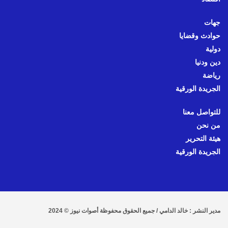
جهات
حوادث وقضايا
دولية
دين ودنيا
رياضة
الجريدة الورقية
للتواصل معنا
من نحن
هيئة التحرير
الجريدة الورقية
مدير النشر : خالد الدامي / جميع الحقوق محفوظة أصوات نيوز © 2024