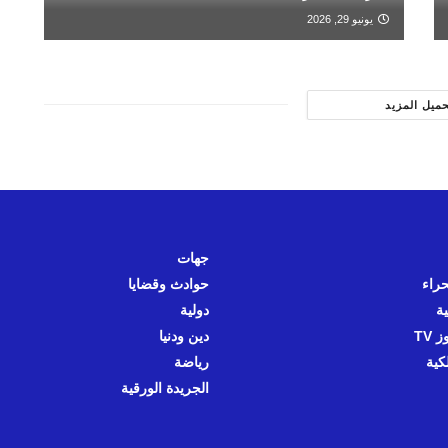
يونيو 29, 2026
حميل المزيد
جهات
حراء
حوادث وقضايا
ية
دولية
 TV
دين ودنيا
كية
رياضة
الجريدة الورقية