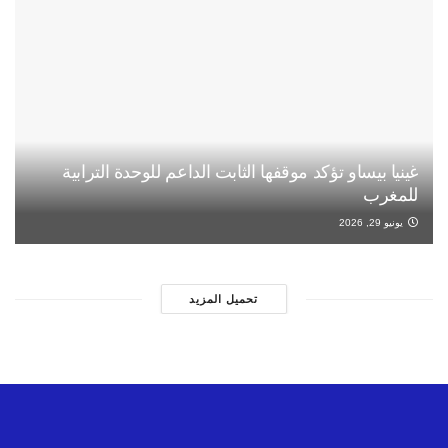
غينيا بيساو تؤكد موقفها الثابت الداعم للوحدة الترابية
للمغرب
يونيو 29, 2026
تحميل المزيد