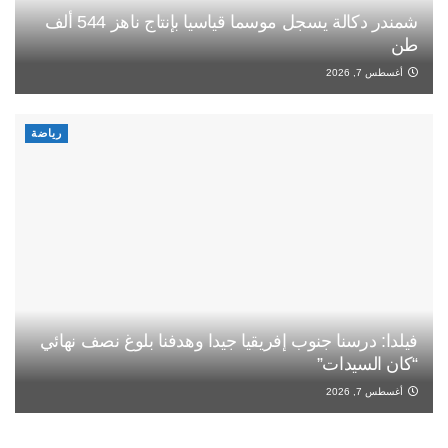
شمندر دكالة يسجل موسما قياسيا بإنتاج ناهز 544 ألف
طن
أغسطس 7, 2026
رياضة
فيلدا: درسنا جنوب إفريقيا جيدا وهدفنا بلوغ نصف نهائي
“كان السيدات”
أغسطس 7, 2026