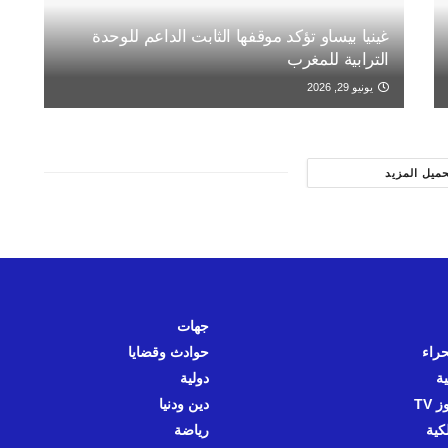
غينيا بيساو تؤكد موقفها الثابت الداعم للوحدة
الترابية للمغرب
يونيو 29, 2026
حميل المزيد
جهات
حراء
حوادث وقضايا
ية
دولية
 TV
دين ودنيا
كية
رياضة