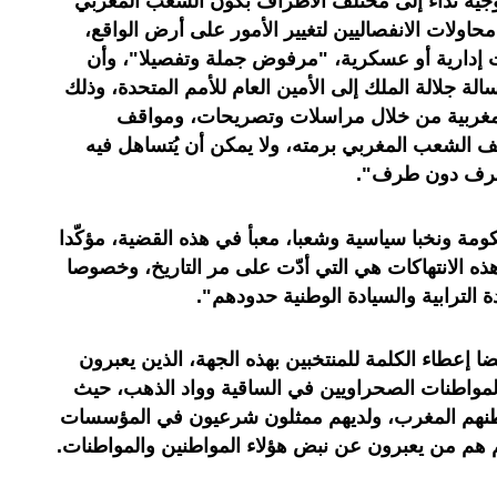
توجيه نداء إلى مختلف الأطراف بكون الشعب المغربي
حاولات الانفصاليين لتغيير الأمور على أرض الواقع،
ات إدارية أو عسكرية، "مرفوض جملة وتفصيلا"، وأن
 جلالة الملك إلى الأمين العام للأمم المتحدة، وذلك
المغربية من خلال مراسلات وتصريحات، ومواقف
الشعب المغربي برمته، ولا يمكن أن يُتساهل فيه
طرف دون طرف".
ومة ونخبا سياسية وشعبا، معبأ في هذه القضية، مؤكّدا
هذه الانتهاكات هي التي أدّت على مر التاريخ، وخصوصا
الترابية والسيادة الوطنية حدودهم".
ضا إعطاء الكلمة للمنتخبين بهذه الجهة، الذين يعبرون
المواطنات الصحراويين في الساقية وواد الذهب، حيث
وطنهم المغرب، ولديهم ممثلون شرعيون في المؤسسات
نهم هم من يعبرون عن نبض هؤلاء المواطنين والمواطنات.