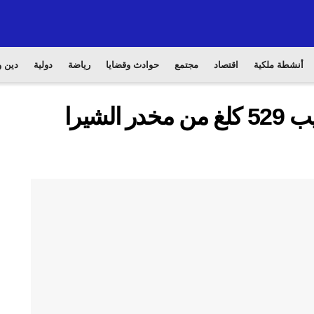
أنشطة ملكية
اقتصاد
مجتمع
حوادث وقضايا
رياضة
دولية
دين و
العيون .. إجهاض محاولة تهريب 529 كلغ من مخدر الشيرا