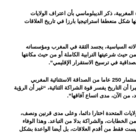
غربية، ذكر الديبلوماسي بأن اعتراف الولايات
ا شكل منعطفا استراتيجيا بارزا في تاريخ العلاقات
الاته السياسية، يجسد الثقة في المغرب ومؤسساته
ن حيث شرعيتها الترابية الكاملة أو من حيث مكانتها
 مصداقية في ترسيخ الاستقرار الإقليمي”.
وفي السياق ذاته، دعا السفير إلى استثمار 250 عاما من الصداقة الاستثنائية المغربي
ا أن التاريخ يفسر قوة الشراكة الثنائية، “غير أن الرؤية
 من الآن، مدى اتساع آفاقها”.
ايات المتحدة اختارا دائما، وعلى مدى قرنين ونصف،
 من الخطابات، والشراكة بدلا من التباعد. وهذا الوفاء
ليست فقط من أقدم العلاقات، بل أيضا الواعدة بشكل