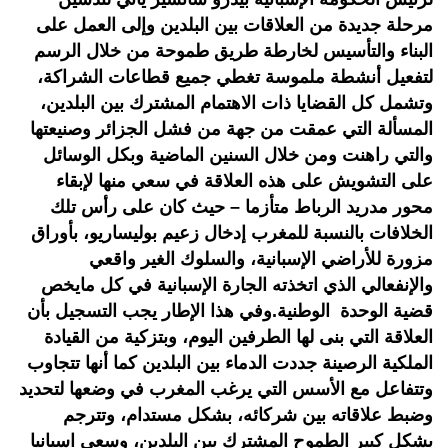
مرحلة جديدة من العلاقات بين البلدين وإلى العمل على
البناء والتأسيس لخارطة طريق طموحة من خلال الرسم
لتفعيل أنشطة ملموسة تغطي جميع قطاعات الشراكة،
وتشمل كل القضايا ذات الاهتمام المشترك بين البلدين،
المسألة التي عمقت من جهة من فشل الجزائر وصنيعتها
والتي راهنت ومن خلال السنين الماضية وبكل الوسائل
على التشويش على هذه العلاقة في سعي منها لإبقاء
محور مدريد الرباط متأزما – حيث كان على رأس تلك
الخلافات بالنسبة للمغرب إدخال زعيم بوليساريو، بأوراق
مزورة للأراضي الإسبانية، والسلوك الغير واقعي
والإنفعالي الذي اتخذته الجارة الإسبانية في كل مايخص
قضية الوحدة الوطنية.وفي هذا الإطار يجب التسجيل بأن
العلاقة التي بنى لها الطرفين اليوم، وبتزكية من القيادة
الملكية الرصينة جددت الدماء بين البلدين كما أنها تتجاوب
وتتفاعل مع الأسس التي يرغب المغرب في وضعها لتحديد
وضبط علاقاته بين شركائه، بشكل مستدام، وتترجم
بشكل كبير الطموح المشترك بين البلدين، وسعي اسبانيا