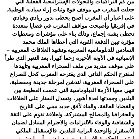
من كم التراكمات والتحولات الإستراتيجية الفعلية التي
جعلت المغرب في موقف قوة وثبات إزاء سيادته الوطنية.
على اعتبار أن المغرب أصبح يحظى بدور ريادي وقيادي
في إفريقيا وأصبحت مواقف المغرب في قضايا متعددة
تحظى بشبه إجماع، وذلك بناء على مؤشرات ومعطيات
مؤثرة تبين الدفعة القوية التي أعطاها الملك محمد
السادس للدبلوماسية المغربية.وتشهد العلاقات المغربية –
الإسبانية في الآونة الأخيرة زخما كبيرا، بعد التغير الذي طرأ
على موقف مدريد من ملف الصحراء المغربية وتأييدها
لمقترح الحكم الذاتي الذي يقترحه المغرب كحل للصراع
على الصحراء المغربية، لتدشن لمرحلة جديدة ومفصلية،
تنهي معها الأزمة الدبلوماسية التي عمقت القطيعة بين
البلدين وجمدتها لعدة أشهر، وتسدل الستار على الخلافات
والقضايا العالقة، والبناء لأفق جديد مبني على التاريخ
والجغرافيا والمصالح المشتركة، ولعلاقة تقوم على الثقة
والشفافية والوفاء بالالتزامات والاحترام المتبادل لضمان
الاستقرار والوحدة الترابية للبلدين. فالإستقبال الملكي
لرئيس الحكومة الإسبانية بيدرو سانشيز يأتي لتدشين