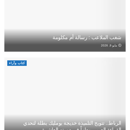
شغب الملاعب : رسالة أم مكلومة
مايو 9, 2026
كتاب وآراء
الرباط.. تتويج التلميذة خديجة بومليك بطلة لتحدي
القراءة العربي وطنياً في دورته العاشرة