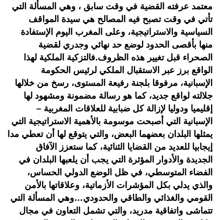
معتمد عرفته القضية في وقت سابق ، وهي المسألة التي
تأتي في وقت تصبح فيه المصالح هي سيدة المواقف
السياسية والاستراتيجية، وعلى المغرب اليوم الإستفادة
منها بأقصى الحدود لوضع حد نهائي وجدري لقضية
الصحراء قبل تغيير هذه الظروف.فالتزكية الملكية لهذا
الواقع برز عبر الاستقبال الملكي لرئيس الحكومة
الإسبانية، مرفوقا بلجنة رفيعة المستوى، رسخ من خلالها
جلالته لواقع جديد، كما هو رسالة مضمونة ومشهود لها
إقليميا ودوليا لإزالة كل ضبابية للعلاقات المغربية –
الإسبانية التي أصبحت موسومة بالأهمية الاستراتيجية التي
يمثلها البلدان بعضهما البعض، والتي يتوقع لها أن تعطي مدا
إيجابيا للعديد من القضايا الثنائية، كما ستعزز الآفاق
الجديدة والأدوار المؤثرة التي يجب أن يلعبها البلدان في
الفضاء المتوسطي، في ظل الوضع الدولي الحساس،
والذي يدلي بكل المؤشرات الأزماتية، وعلاقاتها بالأمن
القومي والغذائي والطاقي والحدودي…وهي المسألة التي
تتماشى واتفاقية مدريد، والتي تشمل التعاون في مجال