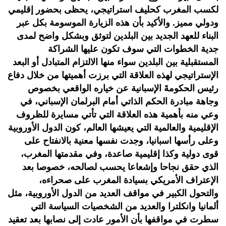
لكسب المغرب كحليف استراتيجي، يحظى بحضور إقليمي
ودولي مميز. والأكيد بأن هذه الزيارة الموسومة بكل عبر
البناء للعهد الجديد بين البلدين لتوثق وبشكل واضح لمدى
جدية الخطوات التي سوف تكون عليها الشراكة
المستقبلية بين البلدين سواء منها الالتزام المتبادل أو البعد
الإستراتيجي لهذه العلاقة التي برزت أهميتها من خلال دفاع
رئيس الحكومةَ الإسبانية عن خياره الواقعي بخصوص
وجاهة مبادرة الحكم الذاتي أمام البرلمان الإسباني، في
وعي منه بأهمية هذه العلاقة التي تأتي مسايرة للظروف
الإقليمية والعالمية التي يعيشها العالم، كون الدول الأوروبية
وعلى رأسها اسبانيا، وجدت نفسها معنية بالانفتاح على
قوى دولية وكذا إقليمية صاعدة، وفي مقدمتها المغرب،
الذي حقق نجاحا وإشعاعا يحسب لصالحه، خصوصا بعد
الإعتراف الأمريكي بسيادة المغرب على صحراءه،
والتحول الكبير في مواقف العديد من الدول الأوروبية، مثل
ألمانيا وانكلترا والعديد من الشخصيات السياسة التي
سطرت في مواقفها بأن الأمور عادت إلى نصابها بعد تعقيد