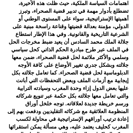
اهتمامات السياسة الملكية، حيث ظلت هذه الأخيرة،
تضطلع بأدوار مهمة في تدبير قضية الصحراء، وتبرز
أهميتها الإستراتيجية، سواء على المستوى الوطني أو
الدولي، مؤمنة بعدالة قضيتها وقناعة راسخة مبنية على
الشرعية التاريخية والقانونية. وفي هذا الإطار استطاع
جلالة الملك محمد السادس أن يعيد ضبط مخرجات الحل
في الملف عبر طرح مبادرة الحكم الذاتي كحل سياسي
وسلمي والأكثر ملائمة لحل قضية الصحراء، ضمن معها
جلالته وبشكل جدري تغيير الأوضاع على كافة الأوجه
الدبلوماسية لحل قضية الصحراء. كما تعامل جلالته بكل
إيجابية مع أزمات الملف وبعض التحفظات التي أبانت
عليها بعض الدول إزاء وحدة المغرب وسيادته الترابية
والتي تعامل معها جلالته بكل حكمة عبر تنويع شركائه
ورسم خريطة جديدة لعلاقاته. توجه خلخل أوراق
المنظومة العلائقية مع شركائه التقليديين ودفعت بهم إلى
إعادة ترتيب أوراقهم الإستراتيجية في محاولة لكسب
المغرب كحليف يعتمد عليه، وهي مسألة يمكن استقرائها