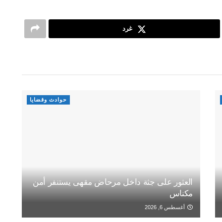
غرد
حوادث وقضايا
العثور على جثة داخل مرحاض مقهى يستنفر أمن
مكناس
أغسطس 6, 2026