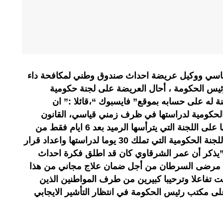
اسي ووكيل عريضة احداث صندوق وطني لمكافحة داء
ئيس الحكومة ، أحال العريضة على لجنة حكومية
 له على حسابه بموقع” فايسبوك “،قائلا :” ان
 الحكومية لدراستها في ظرف زمني قياسي، القانون
يمنحه مهلة 15 يوما، والعثماني احالها على اللجنة التي يترأسها الرميد بعد 6 ايام فقط من
توصله بها، الان عريضة الحياة امام اللجنة الحكومية التي تملك 30 يوما لدراستها واعداد قرار
.”يذكر أن عمر الشرقاوي كان قد اطلق فكرة احداث
مرضى السرطان من أجل ضمان علاج مجاني من هذا
يت تفاعلا وترحيبا كبيرين من طرف المواطنين الذين
على مكتب رئيس الحكومة في انتظار التأشير الايجابي