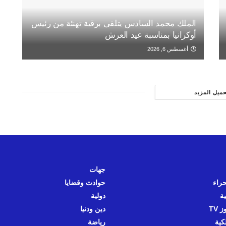
الملك محمد السادس يتلقى برقية تهنئة من رئيس
أوكرانيا بمناسبة عيد العرش
أغسطس 6, 2026
حميل المزيد
جهات
حراء
حوادث وقضايا
ية
دولية
 TV
دين ودنيا
كية
رياضة