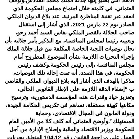
الأبعاد التي يصبو إليها جلالة الملك محمد السادس.وتوقف
العثماني، في كلمته خلال اجتماع مجلس الحكومة الذي
انعقد عبر تقنية المناظرة المرئية، عند بلاغ الديوان الملكي
الصادر يوم 22 مارس 2021، الذي أشار إلى استقبال
صاحب الجلالة بالقصر الملكي بفاس السيد أحمد رحو،
وتعيينه رئيسا لمجلس المنافسة، مع التذكير بأمر جلالته بأن
تحال توصيات اللجنة الخاصة المكلفة من قبل جلالة الملك
بإجراء التحريات اللازمة بشأن الموضوع المطروح أمام
مجلس المنافسة ،إلى رئيس الحكومة.وكشف رئيس
الحكومة، في هذا الصدد، أنه تمت إحالة تلك التوصيات،
مذكرا بالهدف الذي أشار إليه بلاغ الديوان الملكي والقاضي
ب “إضفاء الدقة اللازمة على الإطار القانوني الحالي،
وتعزيز حياد وقدرات هذه المؤسسة الدستورية، وترسيخ
مكانتها كهيئة مستقلة، تساهم في تكريس الحكامة الجيدة،
ودولة القانون في المجال الاقتصادي، وحماية
المستهلك”.وأوضح العثماني أنه كلف كلا من الأمين العام
للحكومة ووزير الاقتصاد والمالية وإصلاح الإدارة من أجل
العمل على مراجعة القانون رقم 104.12 المتعلق بحريات