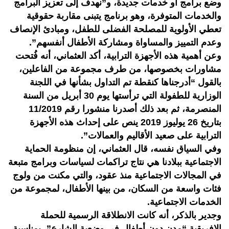
وضع برامج أو خدمات جديدة، و”نهدف إلى تعزيز البرامج
والخدمات المتوفرة، وهو برنامج يتبنى مقاربة حقوقية
تعطي الأولوية للمصلحة الفضلى للطفل، ومبادئ الإنصاف
وعدم التمييز والمساواة ومشاركة الأطفال أنفسهم”.
وعن أهمية هذه الأجهزة الترابية، أكد العثماني، أنه فُتحت
مشاورات بخصوصها، من طرف مجموعة من الفاعلين،
بالقول “أدرجناها كنقطة تم التداول بشأنها في اللجنة
الوزارية للطفولة التي ترأستها يوم 30 أبريل من السنة
المنصرمة، ثم بعد ذلك أصدرنا منشورا رقم 11/2019
بتاريخ 26 يوليوز 2019 ينص على إحداث هذه الأجهزة
الترابية على صعيد الأقاليم والعمالات”.
وفي السياق نفسه، قال العثماني، إن منظومة الحماية
الاجتماعية ببلادنا هي نتاج تراكمات لسياسات وبرامج متبعة
في المجالات الاجتماعية منذ عقود، والتي مكنت من ولوج
فئات واسعة من السكان، من بينها الأطفال، لمجموعة من
الخدمات الاجتماعية.
وجدير بالذكر، أنه كانت الانطلاقة الرسمية للحملة
الإفريقية “مدن دون أطفال في وضعية الشارع”، بمناسبة