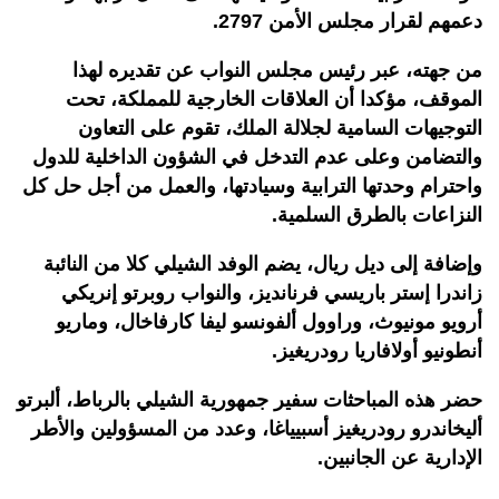
دعمهم لقرار مجلس الأمن 2797.
من جهته، عبر رئيس مجلس النواب عن تقديره لهذا
الموقف، مؤكدا أن العلاقات الخارجية للمملكة، تحت
التوجيهات السامية لجلالة الملك، تقوم على التعاون
والتضامن وعلى عدم التدخل في الشؤون الداخلية للدول
واحترام وحدتها الترابية وسيادتها، والعمل من أجل حل كل
النزاعات بالطرق السلمية.
وإضافة إلى ديل ريال، يضم الوفد الشيلي كلا من النائبة
زاندرا إستر باريسي فرنانديز، والنواب روبرتو إنريكي
أرويو مونيوث، وراوول ألفونسو ليفا كارفاخال، وماريو
أنطونيو أولافاريا رودريغيز.
حضر هذه المباحثات سفير جمهورية الشيلي بالرباط، ألبرتو
أليخاندرو رودريغيز أسبيياغا، وعدد من المسؤولين والأطر
الإدارية عن الجانبين.