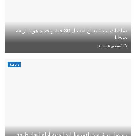
سلطات سبتة تعلن انتشال 80 جثة وتحديد هوية أربعة
ضحايا
أغسطس 6, 2026
رياضة
رسميا.. برشلونة يلغي مباراته الودية أمام اتحاد طنجة