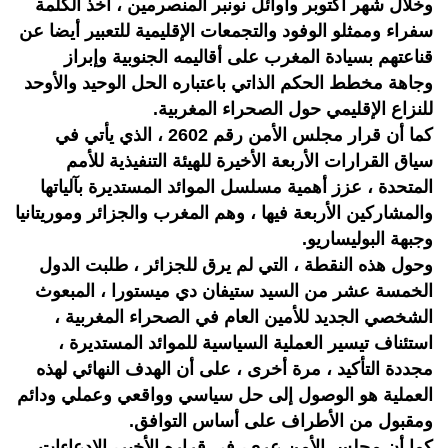
وخلال شهر أكتوبر وأوائل نونبر المنصرمين ، أخذ الكلمة
سفراء وممثلو الوفود والتجمعات الإقليمية للتعبير أيضا عن
قناعتهم بسيادة المغرب على أقاليمه الجنوبية وإبراز
وجاهة مخطط الحكم الذاتي باعتباره الحل الوحيد والأوحد
للنزاع الإقليمي حول الصحراء المغربية.
كما أن قرار مجلس الأمن رقم 2602 ، الذي يأتي في
سياق القرارات الأربعة الأخيرة للهيئة التنفيذية للأمم
المتحدة ، عزز أهمية مسلسل الموائد المستديرة بآلياتها
والمشاركين الأربعة فيها ، وهم المغرب والجزائر وموريتانيا
وجبهة البوليساريو.
وحول هذه النقطة ، التي لم يرق للجزائر ، طلبت الدول
الخمسة عشر من السيد ستيفان دي ميستورا ، المبعوث
الشخصي الجديد للأمين العام في الصحراء المغربية ،
استئناف تيسير العملية السياسية للموائد المستديرة ،
مجددة التأكيد ، مرة أخرى ، على أن الهدف النهائي لهذه
العملية هو الوصول إلى حل سياسي وواقعي وعملي ودائم
ومقبول من الأطراف على أساس التوافق.
كما أن مجلس الأمن عرى، في قراره الأخير، الادعاءات