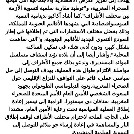
يهدف إلى تعزيز الفرص الاقتصادية والاجتماعية التي تتيحها
الصحراء المغربية، و”توطيد مقاربة سلمية لتسوية الأزمة
بين مختلف الأطراف”.كما أشاد أكاكبو بدينامية التنمية
السوسيواقتصادية التي تشهدها الأقاليم الجنوبية للمملكة،
وذلك بفضل مختلف الاستثمارات التي تم إطلاقها في إطار
النموذج التنموي الجديد للأقاليم الجنوبية، و”التي ساهمت
بشكل كبير، ودون أدنى شك، في تمكين الساكنة
المحلية”.وأشار أيضا إلى أن بلاده تؤيد استئناف مسلسل
الموائد المستديرة، وتدعو بذلك جميع الأطراف إلى
مواصلة الالتزام طوال هذه العملية، بهدف التوصل إلى حل
سياسي عملي، قائم على التوافق، للنزاع الإقليمي حول
الصحراء المغربية.ونوه الدبلوماسي الطوغولي بجهود
المبعوث الشخصي للأمين العام للأمم المتحدة للصحراء
المغربية، ستافان دي ميستورا، الرامية إلى تيسير إعادة
إطلاق العملية السياسية تحت رعاية الأمين العام، مشددا
على الحاجة الملحة لاحترام مختلف الأطراف لوقف إطلاق
النار والمساهمة في إعادة إرساء جو ملائم للتوصل إلى
التسوية السلمية المنشودة.