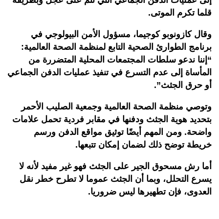
إلى عمليات الدفن الجماعي التي تتم على عجل وبطريقة
قلما تكرم الموتى.
وقال كازونوبو كوجيما، مسؤول الأمن البيولوجي في
برنامج الطوارئ الصحية التابع لمنظمة الصحة العالمية:
“إننا ندعو سلطات المجتمعات المحلية المتضررة من
المأساة إلى عدم التسرع في تنفيذ عمليات الدفن الجماعي
أو حرق الجثث”.
وتوصي منظمة الصحة العالمية وجمعية الصليب الأحمر
بتحديد هوية الجثث ودفنها في مقابر فردية تحمل علامات
واضحة. ومن المهم أيضًا توثيق مواقع الدفن ورسم
خريطة توضح ذلك لضمان إمكان تتبعها.
أما رش مسحوق الجير على الجثث فهو غير مفيد لأنه لا
يسرع التحلل، وبما أن الجثث عموما لا تطرح خطر نقل
العدوى، فإن تطهيرها ليس ضروريا.