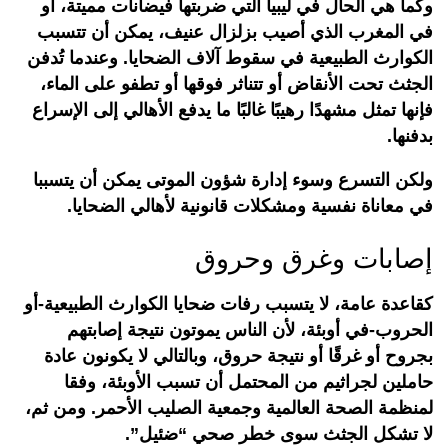
وكما هي الحال في ليبيا التي ضربتها فيضانات مميتة، أو
في المغرب الذي أصيب بزلزال عنيف، يمكن أن تتسبب
الكوارث الطبيعية في سقوط آلاف الضحايا. وعندما تُدفن
الجثث تحت الأنقاض أو تتناثر فوقها أو تطفو على الماء،
فإنها تمثل مشهدًا رهيبًا غالبًا ما يدفع الأهالي إلى الإسراع
بدفنها.
ولكن التسرع وسوء إدارة شؤون الموتى يمكن أن يتسببا
في معاناة نفسية ومشكلات قانونية لأهالي الضحايا.
إصابات وغرق وحروق
كقاعدة عامة، لا يتسبب رفات ضحايا الكوارث الطبيعية-أو
الحروب-في أوبئة، لأن الناس يموتون نتيجة إصابتهم
بجروح أو غرقًا أو نتيجة حروق، وبالتالي لا يكونون عادة
حاملين لجراثيم من المحتمل أن تسبب الأوبئة، وفقا
لمنظمة الصحة العالمية وجمعية الصليب الأحمر. ومن ثم،
لا تشكل الجثث سوى خطر صحي “ضئيل”.