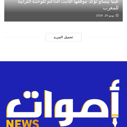
غينيا بيساو تؤكد موقفها الثابت الداعم للوحدة الترابية
للمغرب
يونيو 29, 2026
تحميل المزيد