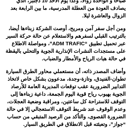
صباحا و الواحدة زوالا، وكذا يوم الأحد 10 دجنبر، الذي
يصادف العودة من العطلة المدرسية، ما بين الرابعة بعد
الزوال والعاشرة ليلا.
ومن أجل سفر آمن ومريح، أوصت الشركة زبناءها أيضا،
بالترتيب القبلي لسفرهم والاستعلام عن حالة حركة السير
عبر تحميل تطبيق “ADM TRAFIC”، ومواصلة الاطلاع
على مستجدات النشرات الإنذارية الجوية والتحلي باليقظة
في حالة هبات الرياح والأمطار والضباب.
وأضاف المصدر ذاته، أن مستعملي محاور الطرق السيارة
تطوان-الفنيدق، وتازة-وجدة، مدعوون بشكل خاص لاتخاذ
التدابير الضرورية عقب توقعات المديرية العامة للأرصاد
الجوية بهبوب رياح قوية اليوم الجمعة، داعية زبناءها إلى
التوقف للاستراحة كل ساعتين، ومراقبة وضعية العجلات،
وعدم الوقوف عند شريط التوقف الاستعجالي إلا في حالة
الضرورة القصوى، والتأكد من الرصيد المتبقي من حساب
“جواز”، وتعبئته قبل الانطلاق في الطريق السيار.