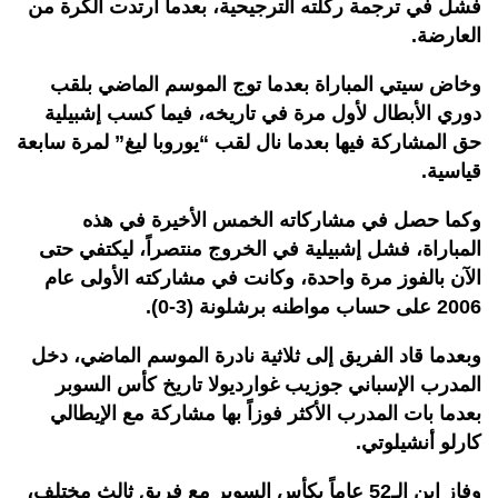
فشل في ترجمة ركلته الترجيحية، بعدما ارتدت الكرة من
العارضة.
وخاض سيتي المباراة بعدما توج الموسم الماضي بلقب
دوري الأبطال لأول مرة في تاريخه، فيما كسب إشبيلية
حق المشاركة فيها بعدما نال لقب “يوروبا ليغ” لمرة سابعة
قياسية.
وكما حصل في مشاركاته الخمس الأخيرة في هذه
المباراة، فشل إشبيلية في الخروج منتصراً، ليكتفي حتى
الآن بالفوز مرة واحدة، وكانت في مشاركته الأولى عام
2006 على حساب مواطنه برشلونة (3-0).
وبعدما قاد الفريق إلى ثلاثية نادرة الموسم الماضي، دخل
المدرب الإسباني جوزيب غوارديولا تاريخ كأس السوبر
بعدما بات المدرب الأكثر فوزاً بها مشاركة مع الإيطالي
كارلو أنشيلوتي.
وفاز ابن الـ52 عاماً بكأس السوبر مع فريق ثالث مختلف،