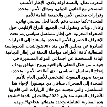
المغرب تظل، بالنسبة لوفد بلادي، الإطار الأنسب
المنسجم مع القانون الدولي، وميثاق الأمم المتحدة
وقرارات مجلس الأمن والجمعية العامة للأمم
المتحدة”.كما جددت دعم بلادها لحل سياسي نهائي،
وعادل، ودائم ومقبول لدى الجميع، للنزاع الإقليمي حول
الصحراء المغربية، في إطار مسلسل سياسي يتم تحت
الإشراف الحصري للأمم المتحدة، واستنادا إلى القرارات
الصادرة عن مجلس الأمن منذ 2007.وناشدت الدبلوماسية
السنغالية كافة الأطراف مواصلة التعبئة في إطار الدينامية
البناءة المتمخضة عن اجتماعي الموائد المستديرة في
جنيف، من خلال التحلي بالواقعية وروح التوافق بهدف
إنجاح المسلسل السياسي الذي أطلقته الأمم المتحدة،
مرحبة بجهود المبعوث الشخصي للأمين العام للأمم
المتحدة إلى الصحراء، ستافان دي ميستورا، لإحياء هذا
المسلسل، والتي تتجسد من خلال الزيارات التي قام بها
للأطراف المعنية منذ يناير 2022.وقالت إن بلادها “تشجع
هذه المقاربة الشاملة وتجدد متمنياتها بنجاحها”.وبهذه