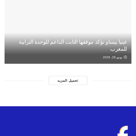
غينيا بيساو تؤكد موقفها الثابت الداعم للوحدة الترابية
للمغرب
يونيو 29, 2026
تحميل المزيد