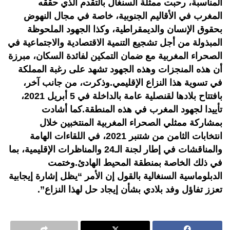
المناسبة، رحبت ممثلة السنغال بالتقدم الذي حققه
المغرب في الأقاليم الجنوبية، خاصة في مجال النهوض
بحقوق الإنسان والديمقراطية، وكذا الجهود الملحوظة
المبذولة من أجل تشجيع التنمية الاقتصادية والاجتماعية في
الصحراء المغربية مع ضمان التمكين لفائدة السكان، مبرزة
أن هذه المنجزات وهذه الجهود تشهد على رغبة المملكة
في تسوية هذا النزاع الإقليمي.وذكرت، من جانب آخر،
بافتتاح بلادها لقنصلية عامة بالداخلة في 5 أبريل 2021،
تأييدا لجهود المغرب في هذه المنطقة.كما أشادت
بمشاركة ممثلي الصحراء المغربية المنتخبين خلال
انتخابات الثامن من شتنبر 2021، في اللقاءات الهامة
والمناقشات في إطار لجنة الـ24 والمناظرات الإقليمية، بما
في ذلك الخاصة بمنطقة المحيط الهادئ.وختمت
الدبلوماسية السنغالية بالقول إن الأمر “يظل إشارة إيجابية
تعزز تفاؤل وفد بلادي بشأن إيجاد حل لهذا النزاع”.