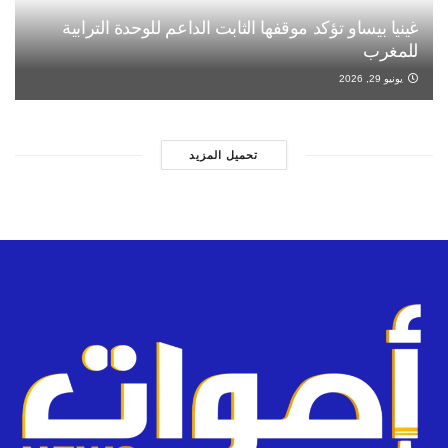
غينيا بيساو تؤكد موقفها الثابت الداعم للوحدة الترابية
للمغرب
يونيو 29, 2026
تحميل المزيد