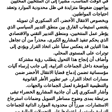
في الوقت المناسب، مشيرا إلى أن المنتخبين المحليين
يواجهون ضغوطا متزايدة في ظل محدودية الموارد وتعقد
احتياجات المواطنين.
وبخصوص الانتقال الأخضر، أكد السكوري أن تمويله
يقتضي استيعاب الفارق بين منطق التدبير السياسي الذي
يؤطر عمل المنتخبين، ومنطق التدبير التقني والاقتصادي
الذي يحكم تنفيذ المشاريع الكبرى، محذراً من أن تجاهل
هذا التباين قد ينعكس سلباً على اتخاذ القرار ويؤدي إلى
توترات على المستوى المحلي.
وأضاف أن إنجاح هذا التحول يتطلب رؤية مشتركة
وواضحة داخل الجماعات الترابية، إلى جانب إرساء آليات
مؤسساتية تضمن إدماج قضايا الانتقال الأخضر ضمن
مسارات اتخاذ القرار، عبر تطوير الأطر القانونية
والتنظيمية المؤطرة لعمل الجماعات والجهات.
وأشار السكوري إلى أن جاذبية المشاريع الخضراء تبقى
مرتبطة بمدى وضوح مساطر التمويل وضمانات استرجاع
الاستثمارات، مبرزاً أن محدودية الموارد الذاتية للجماعات
الترابية واستمرار اعتمادها على التحويلات المالية من