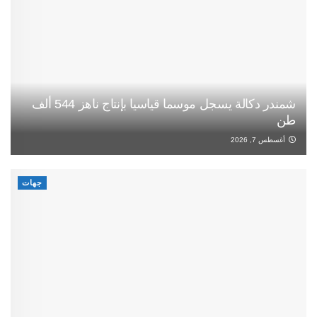
شمندر دكالة يسجل موسما قياسيا بإنتاج ناهز 544 ألف
طن
أغسطس 7, 2026
جهات