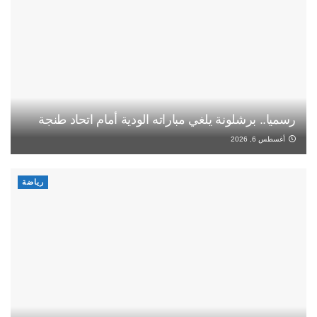
رسميا.. برشلونة يلغي مباراته الودية أمام اتحاد طنجة
أغسطس 6, 2026
رياضة