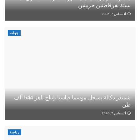
سبتة بفرقاطتين حربيتين
أغسطس 7, 2026
جهات
شمندر دكالة يسجل موسما قياسيا بإنتاج ناهز 544 ألف
طن
أغسطس 7, 2026
رياضة