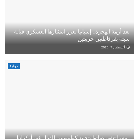
بعد أزمة الهجرة.. إسبانيا تعزز انتشارها العسكري قبالة
سبتة بفرقاطتين حربيتين
أغسطس 7, 2026
دولية
روسيا تنفي صلتها بتجنيد كولومبيين للقتال في أوكرانيا