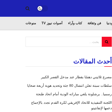
دنيا
فن وثقافة
كتاب وآراء
أصوات نيوز TV
منوعات
أحدث المقالات
مصرع ثلاثيني دهسًا بقطار عند مدخل القصر الكبير
سلطات سبتة تعلن انتشال 80 جثة وتحديد هوية أربعة ضحايا
رسميا.. برشلونة يلغي مباراته الودية أمام اتحاد طنجة
اللجنة التنفيذية للاتحاد الإفريقي لكرة القدم تجدد بالإجماع
دعمها لإنفانتينو