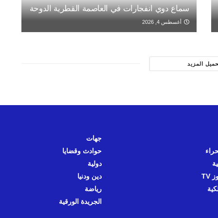
سماع دوي انفجارات في العاصمة القطرية الدوحة
أغسطس 4, 2026
حميل المزيد
جهات
حراء
حوادث وقضايا
ية
دولية
 TV
دين ودنيا
كية
رياضة
الجريدة الورقية