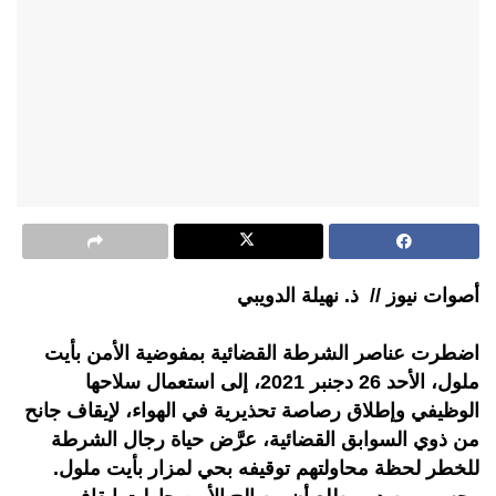
أصوات نيوز // ذ. نهيلة الدويبي
اضطرت عناصر الشرطة القضائية بمفوضية الأمن بأيت
ملول، الأحد 26 دجنبر 2021، إلى استعمال سلاحها
الوظيفي وإطلاق رصاصة تحذيرية في الهواء، لإيقاف جانح
من ذوي السوابق القضائية، عرَّض حياة رجال الشرطة
للخطر لحظة محاولتهم توقيفه بحي لمزار بأيت ملول.