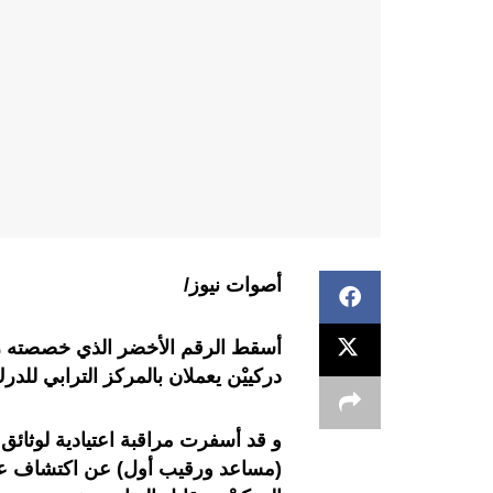
أصوات نيوز/
أسقط الرقم الأخضر الذي خصصته رئاسة
دركييْن يعملان بالمركز الترابي للدرك
و قد أسفرت مراقبة اعتيادية لوثائق
(مساعد ورقيب أول) عن اكتشاف عدم 