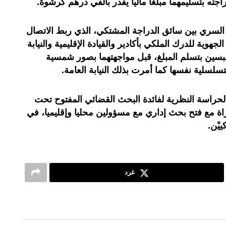
جته بتسليمهما مبلغا ماليا يقدر بألفي درهم كرشوة.
 السري بين سائق الدراجة المشتكي، الذي ربط الاتصال
جهوية للدرك الملكي بأكادير والقيادة الإقليمية والنيابة
لبسين بتسلم المبلغ، قبل مواجهتهما بصور شمسية
لتسلسلية نفسها كما أمرت بذلك النيابة العامة.
لحراسة النظرية لفائدة البحث القضائي المفتوح تحت
زاة مع فتح بحث إداري مع مسؤولين محليا وإقليميا، في
يْن.
غرد