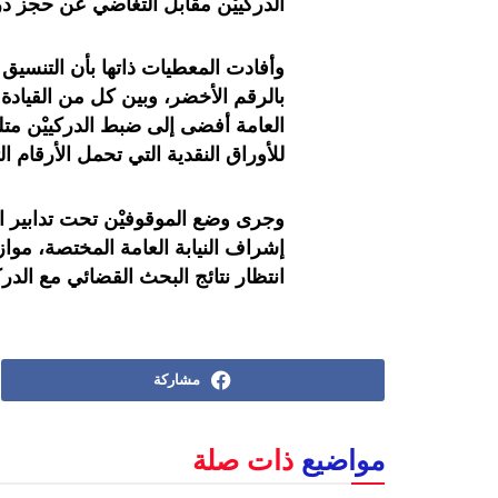
الدركييْن مقابل التغاضي عن حجز درا
وأفادت المعطيات ذاتها بأن التنسيق
بالرقم الأخضر، وبين كل من القيادة ال
العامة أفضى إلى ضبط الدركييْن مت
للأوراق النقدية التي تحمل الأرقام ا
وجرى وضع الموقوفيْن تحت تدابير ا
إشراف النيابة العامة المختصة، موا
انتظار نتائج البحث القضائي مع الدركي
مشاركة
مواضيع
ذات صلة