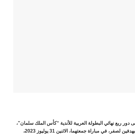
ى دور ربع نهائي البطولة العربية للأندية “كأس الملك سلمان”،
عقب فوزه على نظيره الكويت الكويتي، بهدفين لصفر، في مباراة جمعتهما، الاثنين 31 يوليوز 2023،