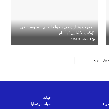
المغرب يشارك في بطولة العالم للفروسية في
“إيكس لاشابيل” بألمانيا
أغسطس 5, 2026
حميل المزيد
جهات
حراء
حوادث وقضايا