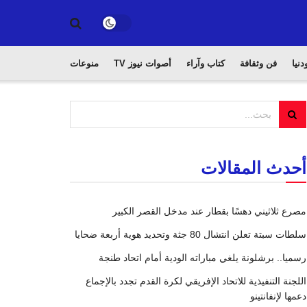
دنيا
فن وثقافة
كتاب وآراء
أصوات نيوز TV
منوعات
أحدث المقالات
مصرع ثلاثيني دهسًا بقطار عند مدخل القصر الكبير
سلطات سبتة تعلن انتشال 80 جثة وتحديد هوية أربعة ضحايا
رسميا.. برشلونة يلغي مباراته الودية أمام اتحاد طنجة
اللجنة التنفيذية للاتحاد الإفريقي لكرة القدم تجدد بالإجماع
دعمها لإنفانتينو