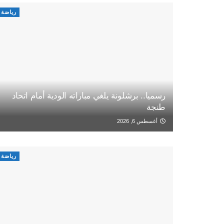
رياضة
رسميا.. برشلونة يلغي مباراته الودية أمام اتحاد
طنجة
أغسطس 6, 2026
رياضة