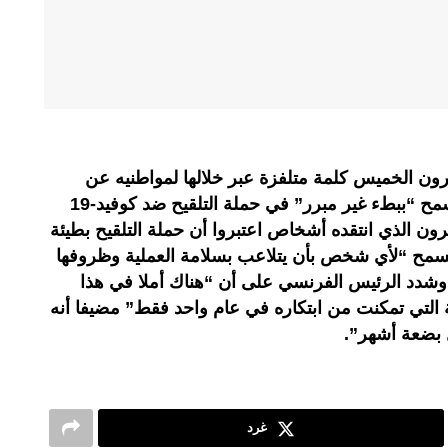
رون الخميس كلمة متلفزة عبر خلالها لمواطنيه عن
تمنياته للعام 2021، وأعلن أنه لن يسمح “ببطء غير مبرر” في حملة التلقيح ضد كوفيد-19
ون الذي انتقده أشخاص اعتبروا أن حملة التلقيح بطيئة
ن يسمح “لأي شخص بأن يتلاعب بسلامة العملية وظروفها
”.وشدد الرئيس الفرنسي على أن “هناك أملا في هذا
ية التي تمكنت من ابتكاره في عام واحد فقط” مضيفا أنه
 بضعة أشهر”.
غرد