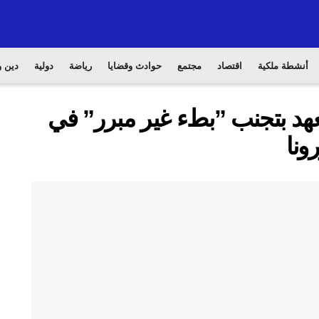
أنشطة ملكية
اقتصاد
مجتمع
حوادث وقضايا
رياضة
دولية
دين و
هد بتجنب ”بطء غير مبرر” في
ونا