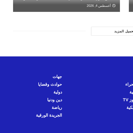
أغسطس 4, 2026
حميل المزيد
جهات
حراء
حوادث وقضايا
ية
دولية
 TV
دين ودنيا
كية
رياضة
الجريدة الورقية