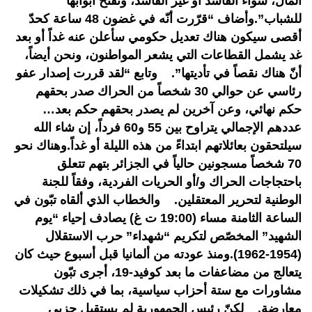
المال، سواء الفاسد أو غير الفاسد، وتفتح أبوابها
للشباب”.وأضاف “قرّرت أنّه في غضون 48 ساعة كحدّ
أقصى سيكون هناك تعديل حكومي سأعلن عنه غداً أو بعد
غد يشمل القطاعات التي يشعر المواطنون، ونحن أيضاً،
أنّ هناك نقصاً في تأديتها”. وتابع “لقد قررت إصدار عفو
رئاسي عن حوالي 30 شخصاً من الحراك صدر بحقهم
حكم نهائي، وعن آخرين لم يصدر بحقهم حكم بعد…
عددهم الإجمالي يتراوح بين 55 و60 فرداً، إن شاء الله
سيلتحقون بعائلاتهم ابتداءً من هذه الليلة أو غداً.وهناك نحو
70 شخصاً مسجونين حالياً في الجزائر بتهم تتعلق
باحتجاجات الحراك و/أو الحريات الفردية، وفقاً للجنة
الوطنية لتحرير المعتقلين. والخطاب الذي ألقاه تبّون في
الساعة الثامنة مساء (19:00 ت غ) يصادف إحياء “يوم
الشهيد” المخصّص لتكريم “شهداء” حرب الاستقلال
(1954-1962).ومنذ عودته من ألمانيا قبل أسبوع حيث كان
يتعالج من مضاعفات ما بعد كوفيد-19، أجرى تبّون
مشاورات مع ستة أحزاب سياسية، بما في ذلك تشكيلات
معارضة. لكنّ رئيس الجمهورية لم يستقبل حزبي