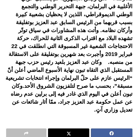
الأغلبية في البرلمان، جبهة التحرير الوطني والتجمع
الوطني الديموقراطي، اللذين لا يحظيان بشعبية كبيرة
بسبب قربهما من الرئيس السابق عبد العزيز بوتفليقة
وأركان نظامه. وأتت هذه المشاورات في سياق توتّر
تشهده البلاد مع اقتراب الذكرى الثانية للحراك، حركة
الاحتجاجات الشعبية غير المسبوقة التي انطلقت في 22
فبراير 2019 وأجبرت بعد شهرين بوتفليقة على الاستقالة
من منصبه. وكان عبد العزيز بلعيد رئيس حزب جبهة
المستقبل الذي التقاه تبون نهاية الأسبوع الماضي أعلن أنّ
“الرئيس عازم على حلّ البرلمان وإجراء انتخابات تشريعية
مسبقة”، بحسب ما صرح لتلفزيون الشروق الأحد.وكان
تبون أعلن في اليوم الذي غادر فيه إلى برلين عدم رضاه
عن عمل حكومة عبد العزيز جراد، ممّا أثار شائعات عن
تعديل وزاري آتٍ.