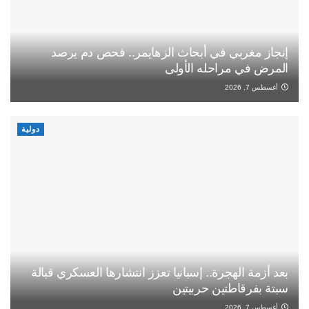
إنجاز مغربي في أبحاث الزهايمر.. فحص دم يرصد
المرض في مراحله الأولى
أغسطس 7, 2026
دولية
بعد أزمة الهجرة.. إسبانيا تعزز انتشارها العسكري قبالة
سبتة بفرقاطتين حربيتين
أغسطس 7, 2026