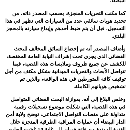
البيضاء.
كما مكنت التحريات المنجزة، بحسب المصدر ذاته، من
تحديد هويات سائقي عدد من السيارات التي تظهر في هذا
التسجيل، قبل أن يتم ضبط أحدهم وإيداع سيارته بالمحجز
البلدي.
وأضاف المصدر أنه تم إخضاع السائق المخالف للبحث
القضائي الذي يجري تحت إشراف النيابة العامة المختصة،
للكشف عن جميع ظروف وملابسات هذه القضية، فيما
تتواصل الأبحاث والتحريات الميدانية بشكل مكثف من أجل
توقيف كافة المتورطين في هذه الواقعة، والذين تم
تشخيص هوياتهم الكاملة.
وخلص البلاغ إلى أنه، بموازاة البحث القضائي المتواصل
في هذه القضية، التي شكلت موضوع تسجيلات رقمية
متداولة على منصات التواصل الاجتماعي، توضح ولاية أمن
الدار البيضاء أن عمليات المراقبة الطرقية المنجزة خلال
الفترة الممتدة من فاتح فبراير إلى غاية 14 غشت الجاري،