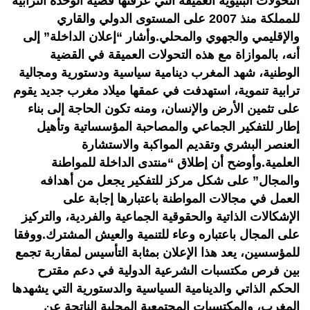
التحولات البنيوية العميقة التي عرفتها قضية الوحدة الترابية
للمملكة منذ 2007 على المستوى الدولي والقاري
والإقليمي والجهوي والمحلي.وأشار “إعلان الداخلة” إلى
أنه، بالموازاة مع هذه التحولات العميقة في القضية
الوطنية، شهد المغرب دينامية سياسية ودستورية ومجالية
ترابية تنموية، استهدفت في عمقها ميلاد مغرب جديد يقوم
على تثمين الأرض والإنسان، ومنه تكون الحاجة إلى بناء
إطار للتفكير الجماعي والمصاحبة المؤسساتية وتأهيل
العنصر البشري وتقديم المواكبة والاستشارة
العلمية.وأوضح أن إطلاق “منتدى الداخلة للمواطنة
والمجال” على شكل مركز للتفكير يجعل من أهدافه
العمل في مجالات المواطنة باعتبارها إجابة على
الإشكالات الذاتية والحقوقية الجماعية والفردية، والتركيز
على المجال باعتباره وعاء للتنمية والعيش المشترك.ووفقا
للمؤسسين، يعد هذا الإعلان بمثابة التأسيس لمقاربة تجمع
بين فرص مكتسبات الشرعية الدولية في دعم مقترح
الحكم الذاتي والدينامية السياسية والدستورية التي يشهدها
المغرب، والمكتسبات المجتمعية المحلية الناتجة عن