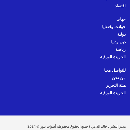
اقتصاد
جهات
حوادث وقضايا
دولية
دين ودنيا
رياضة
الجريدة الورقية
للتواصل معنا
من نحن
هيئة التحرير
الجريدة الورقية
مدير النشر : خالد الدامي / جميع الحقوق محفوظة أصوات نيوز © 2024