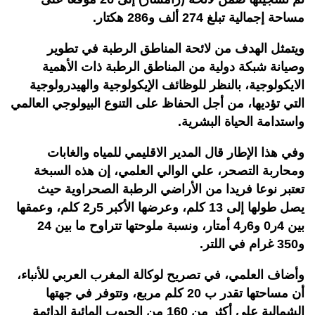
مساحة إجمالية تبلغ 274 ألف و286 هكتار.
ويتمثل الهدف من لائحة المناطق الرطبة في تطوير
وصيانة شبكة دولية من المناطق الرطبة ذات الأهمية
الايكولوجية، بالنظر للوظائف الإيكولوجية والهيدرولوجية
التي تؤديها، من أجل الحفاظ على التنوع البيولوجي العالمي
واستدامة الحياة البشرية.
وفي هذا الإطار قال المدير الاقليمي للمياه والغابات
ومحاربة التصحر، علي الوالي العلمي، إن هذه السبخة
تعتبر نوعا فريدا من الأراضي الرطبة الصحراوية حيث
يصل طولها إلى 13 كلم، وعرضها الأكبر 5ر2 كلم، وعمقها
بين 4ر0 و6ر4 أمتار، ونسبة ملوحتها تتراوح ما بين 24
و350 غرام في اللتر.
وأضاف العلمي، في تصريح لوكالة المغرب العربي للأنباء،
أن مساحتها تقدر ب 20 كلم مربع، وتتوفر في جهتها
الشمالية على أكثر من 160 من الجيوب المائية الدائمة