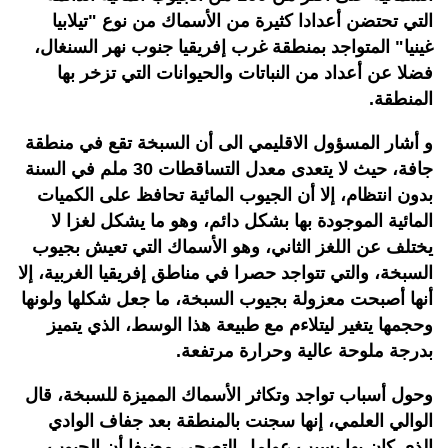
التي تحتضن أعدادا كثيرة من الأسماك من نوع "تيلابيا
غينيا" المتواجد بمنطقة غرب إفريقيا جنوب نهر السنغال،
فضلا عن أعداد من النباتات والحيوانات التي تزخر بها
المنطقة.
و أشار المسؤول الاقليمي الى أن السبخة تقع في منطقة
جافة، حيث لا يتعدى معدل التساقطات 30 ملم في السنة
بدون انتظام، إلا أن الجيوب المائية تحافظ على الكميات
المائية الموجودة بها بشكل دائم، وهو ما يشكل لغزا لا
يختلف عن اللغز الثاني، وهو الأسماك التي تعيش بجيوب
السبخة، والتي تتواجد حصرا في مناطق إفريقيا الغربية، إلا
أنها أصبحت معزولة بجيوب السبخة، ما جعل شكلها ولونها
وحجمها يتغير ليتلاءم مع طبيعة هذا الوسط، الذي يتميز
بدرجة ملوحة عالية وحرارة مرتفعة.
وحول أسباب تواجد وتكاثر الأسماك المميزة للسبخة، قال
الوالي العلمي، إنها سجنت بالمنطقة بعد جفاف الوادي
الذي كان بها بسبب عوامل التصحر، مضيفا أن الجيوب