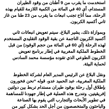
استخدمت ما يقرب من 9 أطنان من وقود الطيران
المستدام، أي 40 في المائة من الكمية اللازمة للقيام بهذه
الرحلة، مما أتاح تجنب انبعاث ما يقرب من 23 طنا من غاز
ثاني أكسيد الكربون.
وبموازاة ذلك، يشير البلاغ، سيتم تعويض انبعاثات ثاني
أكسيد الكربون الناجمة عن بقية الوقود التقليدي المستخدم
لهذه الرحلة (أي 60 في المائة من حجم الوقود) من قبل
الخطوط الملكية المغربية في إطار برنامج تعويض
الكربون الطوعي الذي تقوده مؤسسة محمد السادس
لحماية البيئة.
ونقل البلاغ عن الرئيس المدير العام لشركة الخطوط
الملكية المغربية، عبد الحميد عدو، قوله “نحن فخورون
بإطلاق أول رحلة بوقود طيران مستدام تربط بين دولتين
إفريقيتين. وتندرج هذه العملية في إطار جهودنا للمساهمة
في تطوير الأبحاث والتجارب التي يقوم بها الصناعة
والباحثون والمتخصصون من أجل الحد بشكل كبير من