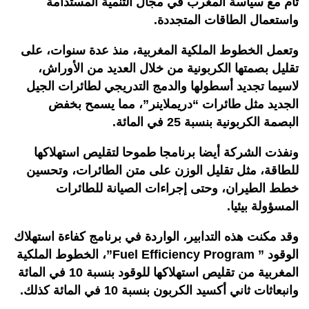
تام مع سياسة المغرب في مجال التنمية المستدامة
واستعمال الطاقات المتجددة.
وتعمل الخطوط الملكية المغربية، منذ عدة سنوات، على
تقليل بصمتها الكربونية من خلال العديد من الأوراش،
لاسيما تجديد أسطولها والدمج التدريجي لطائرات الجيل
الجديد مثل طائرات “دريملاينر”، مما يسمح بخفض
البصمة الكربونية بنسبة 25 في المائة.
ونفذت الشركة أيضا برنامجا طموحا لتقليص استهلاكها
للطاقة، مثل تقليل الوزن على متن الطائرات، وتحسين
خطط الطيران، وحتى إجراءات الصيانة للطائرات
المسؤولة بيئيا.
وقد مكنت هذه التدابير، الواردة في برنامج كفاءة استهلاك
الوقود ” Fuel Efficiency Program”، الخطوط الملكية
المغربية من تقليص استهلاكها للوقود بنسبة 10 في المائة
وانبعاثات ثاني أكسيد الكربون بنسبة 10 في المائة كذلك.