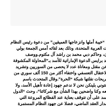
 “خيبة أملها وانزعاجها العميقين” من دعوة رئيس النظام
ت العربية المتحدة، وذلك بعد لقائه أمس الجمعة بولي
يان، وحاكم دبي محمد بن راشد آل مكتوم.ووصف
د برايس الدعوة الإماراتية للأسد بـ”المحاولة المكشوفة
ن مقتل ومعاناة عدد لا يحصى من السوريين وتشريد
أكثر من نصف السكان السوريين والاعتقال التعسفي واختفاء أكثر من 150 ألف سوري من
ريحات نقلتها شبكة “الحرة”.وقال المتحدث باسم
نتوني بلينكن نحن لا ندعم جهود إعادة تأهيل الأسد، ولا
معه وكنا واضحين بهذا الشأن مع شركائنا”، وحث “الدول
سد على أن تتوقف بعناية عند الفظائع المروعة التي
دار العقد الماضي، فضلا عن جهود النظام المستمرة